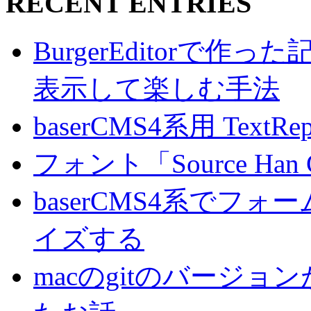
RECENT ENTRIES
BurgerEditorで
表示して楽しむ手法
baserCMS4系用 TextRe
フォント「Source Han
baserCMS4系でフ
イズする
macのgitのバージ