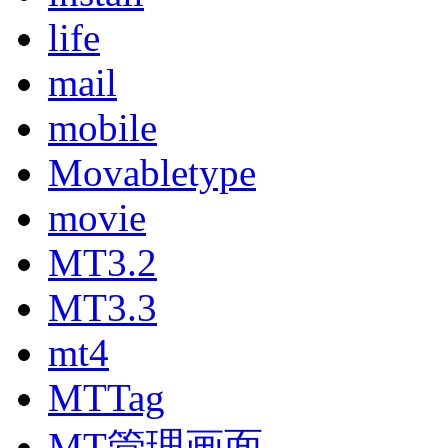
life
mail
mobile
Movabletype
movie
MT3.2
MT3.3
mt4
MTTag
MT管理画面