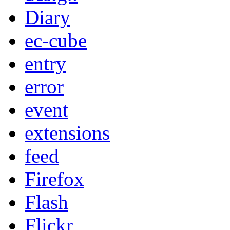
Diary
ec-cube
entry
error
event
extensions
feed
Firefox
Flash
Flickr