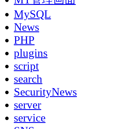
MySQL
News
PHP
plugins
script
search
SecurityNews
server
service