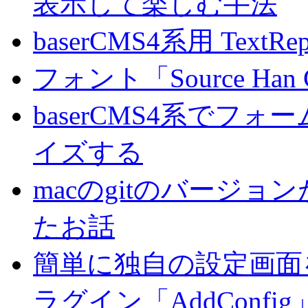
表示して楽しむ手法
baserCMS4系用 TextRe
フォント「Source Han
baserCMS4系でフ
イズする
macのgitのバージ
たお話
簡単に独自の設定画面を
ラグイン「AddConf