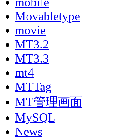
mobile
Movabletype
movie
MT3.2
MT3.3
mt4
MTTag
MT管理画面
MySQL
News