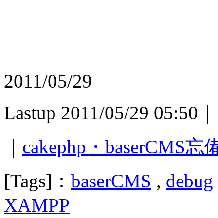
2011/05/29
Lastup 2011/05/29 05:50｜
｜
cakephp・baserCMS
[Tags]：
baserCMS
,
debug
XAMPP