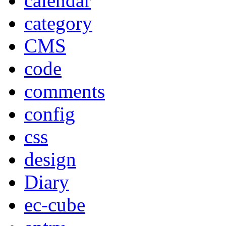
calendar
category
CMS
code
comments
config
css
design
Diary
ec-cube