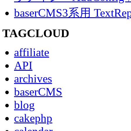
baserCMS3系用 TextRe
TAGCLOUD
affiliate
API
archives
baserCMS
blog
cakephp