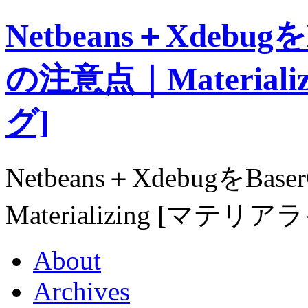
Netbeans＋Xdebu
の注意点｜Material
グ]
Netbeans＋Xdebugを
Materializing [マテリ
About
Archives