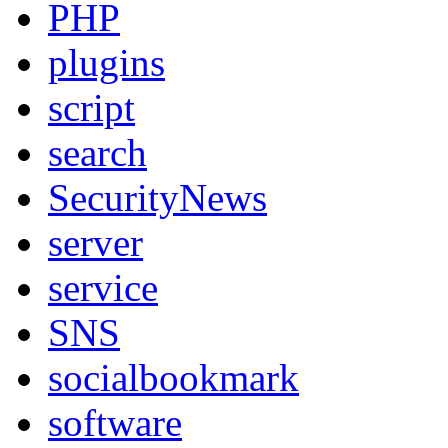
PHP
plugins
script
search
SecurityNews
server
service
SNS
socialbookmark
software