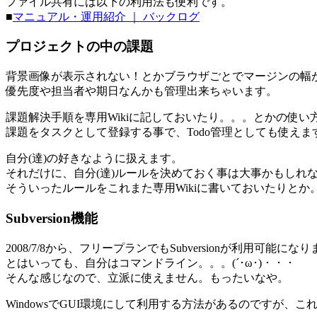
ファイル共有には以下の利用法も便利です。
■
マニュアル・運用紹介 ｜ バックログ
プロジェクトの中の課題
背景画像が表示されない！とかブラウザごとでマージンの幅
優先度や担当者や期日なんかも管理出来ちゃいます。
課題解決手順を専用Wikiに記しておいたり。。。とかの使い
課題をタスクとして登録する事で、Todo管理としても使えま
自分(達)の好きなように扱えます。
それだけに、自分(達)ルールを決めておく事は大事かもしれ
そういったルールをこれまた専用Wikiに書いておいたりとか
Subversion機能
2008/7/8から、フリープランでもSubversionが利用可能にな
とはいっても、自分はコマンドライン。。。(´･ω･)・・・
そんな感じなので、立派に使えません。もったいなや。
WindowsでGUI環境にして利用する方法があるのですが、