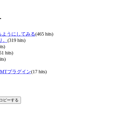
す
るようにしてみる
(465 hits)
り。
(319 hits)
ts)
51 hits)
its)
MTプラグイン
(17 hits)