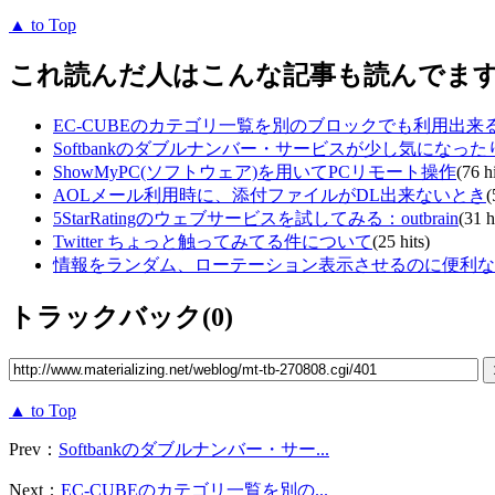
▲ to Top
これ読んだ人はこんな記事も読んでま
EC-CUBEのカテゴリ一覧を別のブロックでも利用出来
Softbankのダブルナンバー・サービスが少し気になった
ShowMyPC(ソフトウェア)を用いてPCリモート操作
(76 hi
AOLメール利用時に、添付ファイルがDL出来ないとき
(
5StarRatingのウェブサービスを試してみる：outbrain
(31 h
Twitter ちょっと触ってみてる件について
(25 hits)
情報をランダム、ローテーション表示させるのに便利な
トラックバック(0)
▲ to Top
Prev：
Softbankのダブルナンバー・サー...
Next：
EC-CUBEのカテゴリ一覧を別の...