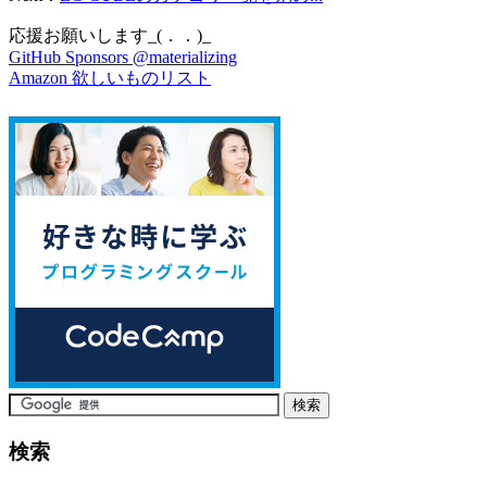
応援お願いします_(．．)_
GitHub Sponsors @materializing
Amazon 欲しいものリスト
検索